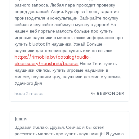
разного запроса. Любая пара проходит проверку
перед доставкой. Акции. Курьер за 1 день, гарантия
производителя и консультации. Забирайте покупку
сейчас и слушайте любимую музыку в дороге! На
нашем веб портале малость больше про купить
игровые наушники в минске, также информацию про
купить bluetooth наушники. Узнай Больше -
наушники для телевизора купить или по ссылке
https://4mobile.by/catalog/audio-
aksessuary/naushniki/baseus
Наши Теги: купить
наушники клипсы, купить игровые наушники в
минске, наушники qcy, наушники детские с ушками,
Удачного Дня
RESPONDER
hace 2 meses
Jimmy
Здравия Желаю, Друзья. Сейчас я бы хотел
рассказать малость про купить наушники jbl Я думаю