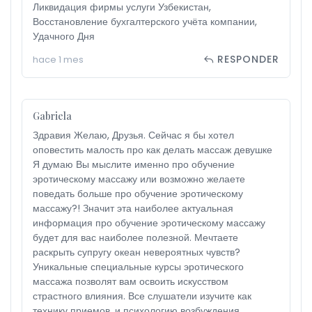
Ликвидация фирмы услуги Узбекистан,
Восстановление бухгалтерского учёта компании,
Удачного Дня
RESPONDER
hace 1 mes
Gabriela
Здравия Желаю, Друзья. Сейчас я бы хотел
оповестить малость про как делать массаж девушке
Я думаю Вы мыслите именно про обучение
эротическому массажу или возможно желаете
поведать больше про обучение эротическому
массажу?! Значит эта наиболее актуальная
информация про обучение эротическому массажу
будет для вас наиболее полезной. Мечтаете
раскрыть супругу океан невероятных чувств?
Уникальные специальные курсы эротического
массажа позволят вам освоить искусством
страстного влияния. Все слушатели изучите как
технику приемов, и психологию возбуждения,