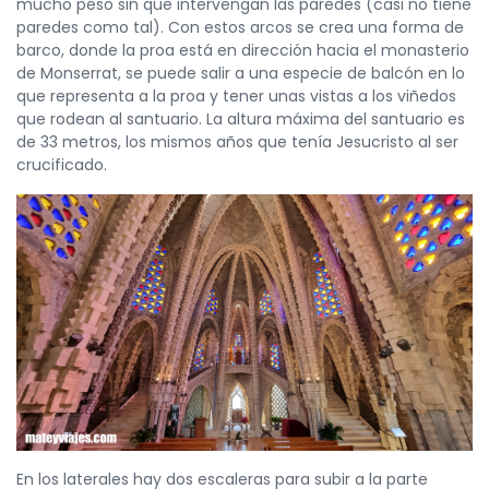
mucho peso sin que intervengan las paredes (casi no tiene
paredes como tal). Con estos arcos se crea una forma de
barco, donde la proa está en dirección hacia el monasterio
de Monserrat, se puede salir a una especie de balcón en lo
que representa a la proa y tener unas vistas a los viñedos
que rodean al santuario. La altura máxima del santuario es
de 33 metros, los mismos años que tenía Jesucristo al ser
crucificado.
En los laterales hay dos escaleras para subir a la parte