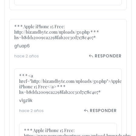
* * * Apple iPhone 15 Free:
http://bizandbyte.com/uploads/go.php * * *
hs=b8dd12009ca2298fab2ce3cd7178e407*
gfuap6
RESPONDER
hace 2 años
* * * <a
href="http://bizandbyte.com/uploads/go.php">Apple
iPhone 15 Free</a> * * *
hs=b8dd12009ca2298fab2ce3cd7178e407*
v1gz9k
RESPONDER
hace 2 años
* * * Apple iPhone 15 Free:
https://www.personalportnoy.com/upload/hmnzdx.php