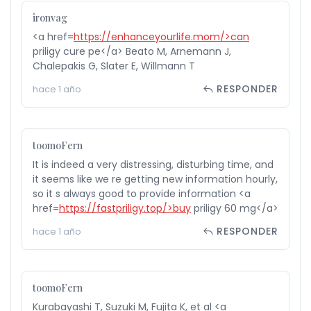
ironvag
<a href=
https://enhanceyourlife.mom/>can
priligy cure pe</a> Beato M, Arnemann J,
Chalepakis G, Slater E, Willmann T
RESPONDER
hace 1 año
toomoFern
It is indeed a very distressing, disturbing time, and
it seems like we re getting new information hourly,
so it s always good to provide information <a
href=
https://fastpriligy.top/>buy
priligy 60 mg</a>
RESPONDER
hace 1 año
toomoFern
Kurabayashi T, Suzuki M, Fujita K, et al <a