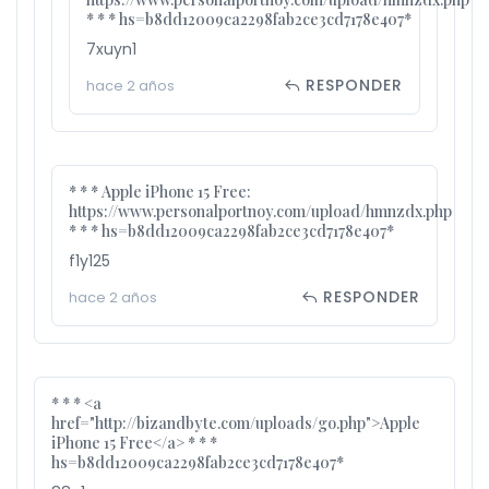
* * * hs=b8dd12009ca2298fab2ce3cd7178e407*
7xuyn1
RESPONDER
hace 2 años
* * * Apple iPhone 15 Free:
https://www.personalportnoy.com/upload/hmnzdx.php
* * * hs=b8dd12009ca2298fab2ce3cd7178e407*
f1y125
RESPONDER
hace 2 años
* * * <a
href="http://bizandbyte.com/uploads/go.php">Apple
iPhone 15 Free</a> * * *
hs=b8dd12009ca2298fab2ce3cd7178e407*