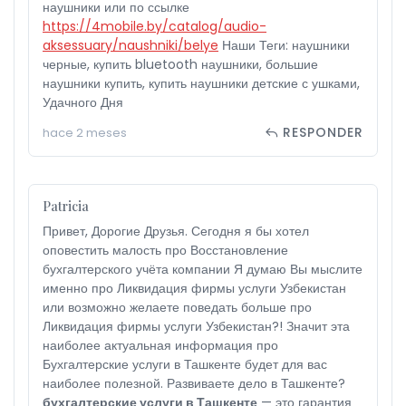
наушники или по ссылке
https://4mobile.by/catalog/audio-
aksessuary/naushniki/belye
Наши Теги: наушники
черные, купить bluetooth наушники, большие
наушники купить, купить наушники детские с ушками,
Удачного Дня
RESPONDER
hace 2 meses
Patricia
Привет, Дорогие Друзья. Сегодня я бы хотел
оповестить малость про Восстановление
бухгалтерского учёта компании Я думаю Вы мыслите
именно про Ликвидация фирмы услуги Узбекистан
или возможно желаете поведать больше про
Ликвидация фирмы услуги Узбекистан?! Значит эта
наиболее актуальная информация про
Бухгалтерские услуги в Ташкенте будет для вас
наиболее полезной. Развиваете дело в Ташкенте?
бухгалтерские услуги в Ташкенте
— это гарантия