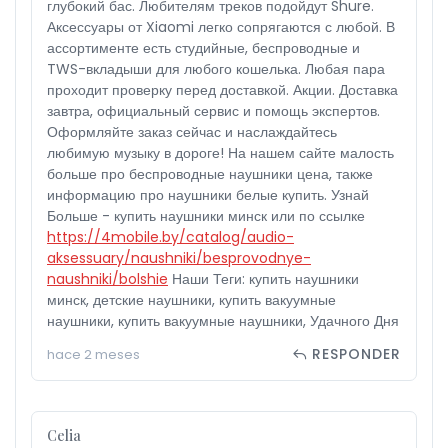
глубокий бас. Любителям треков подойдут Shure.
Аксессуары от Xiaomi легко сопрягаются с любой. В
ассортименте есть студийные, беспроводные и
TWS-вкладыши для любого кошелька. Любая пара
проходит проверку перед доставкой. Акции. Доставка
завтра, официальный сервис и помощь экспертов.
Оформляйте заказ сейчас и наслаждайтесь
любимую музыку в дороге! На нашем сайте малость
больше про беспроводные наушники цена, также
информацию про наушники белые купить. Узнай
Больше - купить наушники минск или по ссылке
https://4mobile.by/catalog/audio-
aksessuary/naushniki/besprovodnye-
naushniki/bolshie
Наши Теги: купить наушники
минск, детские наушники, купить вакуумные
наушники, купить вакуумные наушники, Удачного Дня
RESPONDER
hace 2 meses
Celia