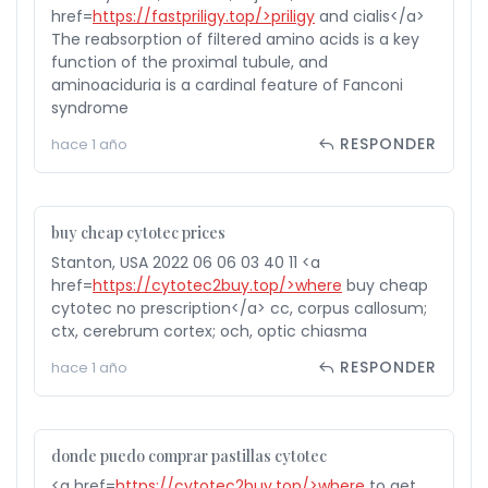
href=
https://fastpriligy.top/>priligy
and cialis</a>
The reabsorption of filtered amino acids is a key
function of the proximal tubule, and
aminoaciduria is a cardinal feature of Fanconi
syndrome
RESPONDER
hace 1 año
buy cheap cytotec prices
Stanton, USA 2022 06 06 03 40 11 <a
href=
https://cytotec2buy.top/>where
buy cheap
cytotec no prescription</a> cc, corpus callosum;
ctx, cerebrum cortex; och, optic chiasma
RESPONDER
hace 1 año
donde puedo comprar pastillas cytotec
<a href=
https://cytotec2buy.top/>where
to get