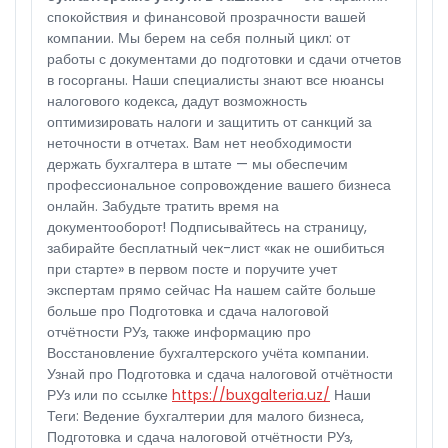
спокойствия и финансовой прозрачности вашей
компании. Мы берем на себя полный цикл: от
работы с документами до подготовки и сдачи отчетов
в госорганы. Наши специалисты знают все нюансы
налогового кодекса, дадут возможность
оптимизировать налоги и защитить от санкций за
неточности в отчетах. Вам нет необходимости
держать бухгалтера в штате — мы обеспечим
профессиональное сопровождение вашего бизнеса
онлайн. Забудьте тратить время на
документооборот! Подписывайтесь на страницу,
забирайте бесплатный чек-лист «как не ошибиться
при старте» в первом посте и поручите учет
экспертам прямо сейчас На нашем сайте больше
больше про Подготовка и сдача налоговой
отчётности РУз, также информацию про
Восстановление бухгалтерского учёта компании.
Узнай про Подготовка и сдача налоговой отчётности
РУз или по ссылке
https://buxgalteria.uz/
Наши
Теги: Ведение бухгалтерии для малого бизнеса,
Подготовка и сдача налоговой отчётности РУз,