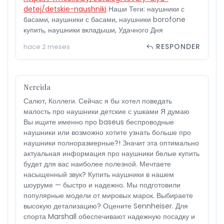
detej/detskie-naushniki
Наши Теги: наушники с
басами, наушники с басами, наушники borofone
купить, наушники вкладыши, Удачного Дня
RESPONDER
hace 2 meses
Nereida
Салют, Коллеги. Сейчас я бы хотел поведать
малость про наушники детские с ушками Я думаю
Вы ищите именно про baseus беспроводные
наушники или возможно хотите узнать больше про
наушники полноразмерные?! Значит эта оптимально
актуальная информация про наушники белые купить
будет для вас наиболее полезной. Мечтаете
насыщенный звук? Купить наушники в нашем
шоуруме — быстро и надежно. Мы подготовили
популярные модели от мировых марок. Выбираете
высокую детализацию? Оцените Sennheiser. Для
спорта Marshall обеспечивают надежную посадку и