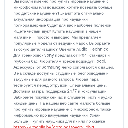
Вы искали именно про купить игровые наушники с
микрофоном или возможно хотите поведать больше
про детские наушники?! Значит эта оптимально
актуальная информация про наушники
полноразмерные будет для вас наиболее полезной.
Ищете чистый звук? Купить наушники в нашем
магазине — просто и выгодно. Мы предлагаем
популярные модели от ведущих марок. Выбираете
высокую детализацию? Оцените Audio-Technica.
Для тренировок Sony предлагают IPX4-стандарт и
глубокий бас. Любителям треков подойдут Focal.
Аксессуары от Samsung легко сопрягаются с вашей.
В на складе доступны студийные, беспроводные и
вакуумные для разного запроса. Любая пара
тестируется перед отгрузкой. Специальные цены.
Доставка завтра, поддержка 24/7 и консультации.
Забирайте покупку сейчас и слушайте чистый аудио
каждый день! На нашем веб сайте малость больше
про купить игровые наушники с микрофоном, также
информацию про вакуумные наушники. Узнай
Больше - купить наушники для пк или по ссылке
https://4mobile.by/catalog/tovary-dlya-