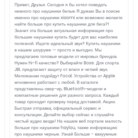
Привет, Друзья. Сегодня я бы хотел поведать
немного про наушники белые Я думаю Вы в поиске
именно про наушники xiaomi или возможно желаете
найти больше про купить наушники для бега?!
Значит эта больше актуальная информация про
большие наушники купить будет для вас наиболее
полезной. Ищете идеальный звук? Купить наушники
в нашем шоуруме — просто и выгодно. Мы
предлагаем топовые модели от мировых брендов.
Нужен hi-fi качество? Выбирайте Bose. Для спорта
JBL предлагают защиту от влаги и четкий звук.
Меломанам подойдут Focal. Устройства от Apple
мгновенно работают с любой. В каталоге
представлены овер-ир, Bluetooth-модели и
компактные решения для разного запроса. Каждый
товар проходит проверку перед доставкой. Акции.
Быстрая отправка, официальный сервис и
консультации. Делайте выбор сейчас и слушайте
чистый аудио везде! На нашем веб портале малость
больше про наушники haylou, также информацию
про наушники черные. Узнай Больше - вакуумные