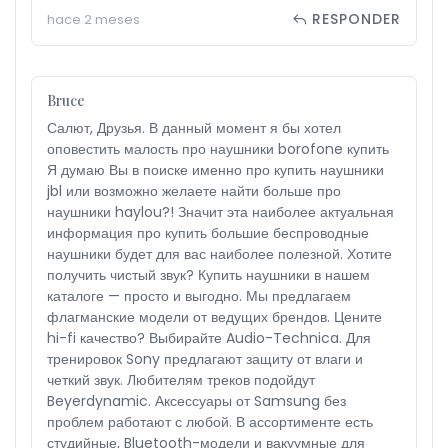
RESPONDER
hace 2 meses
Bruce
Салют, Друзья. В данный момент я бы хотел
оповестить малость про наушники borofone купить
Я думаю Вы в поиске именно про купить наушники
jbl или возможно желаете найти больше про
наушники haylou?! Значит эта наиболее актуальная
информация про купить большие беспроводные
наушники будет для вас наиболее полезной. Хотите
получить чистый звук? Купить наушники в нашем
каталоге — просто и выгодно. Мы предлагаем
флагманские модели от ведущих брендов. Цените
hi-fi качество? Выбирайте Audio-Technica. Для
тренировок Sony предлагают защиту от влаги и
четкий звук. Любителям треков подойдут
Beyerdynamic. Аксессуары от Samsung без
проблем работают с любой. В ассортименте есть
студийные, Bluetooth-модели и вакуумные для