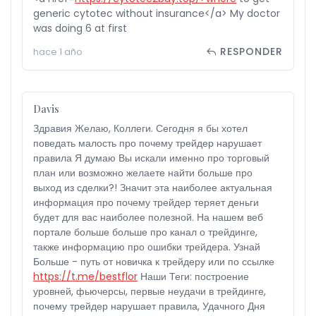
generic cytotec without insurance</a> My doctor
was doing 6 at first
RESPONDER
hace 1 año
Davis
Здравия Желаю, Коллеги. Сегодня я бы хотел
поведать малость про почему трейдер нарушает
правила Я думаю Вы искали именно про торговый
план или возможно желаете найти больше про
выход из сделки?! Значит эта наиболее актуальная
информация про почему трейдер теряет деньги
будет для вас наиболее полезной. На нашем веб
портале больше больше про канал о трейдинге,
также информацию про ошибки трейдера. Узнай
Больше - путь от новичка к трейдеру или по ссылке
https://t.me/bestflor
Наши Теги: построение
уровней, фьючерсы, первые неудачи в трейдинге,
почему трейдер нарушает правила, Удачного Дня